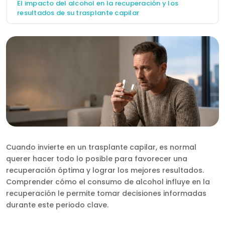
El impacto del alcohol en la recuperación y los
RU
resultados de su trasplante capilar
TR
Cuando invierte en un trasplante capilar, es normal
querer hacer todo lo posible para favorecer una
recuperación óptima y lograr los mejores resultados.
Comprender cómo el consumo de alcohol influye en la
recuperación le permite tomar decisiones informadas
durante este periodo clave.