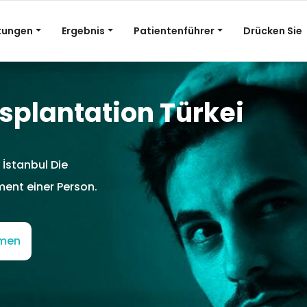
stungen
Ergebnis
Patientenführer
Drücken Sie
plantation Türkei
 İstanbul Die
nt einer Person.
mmen