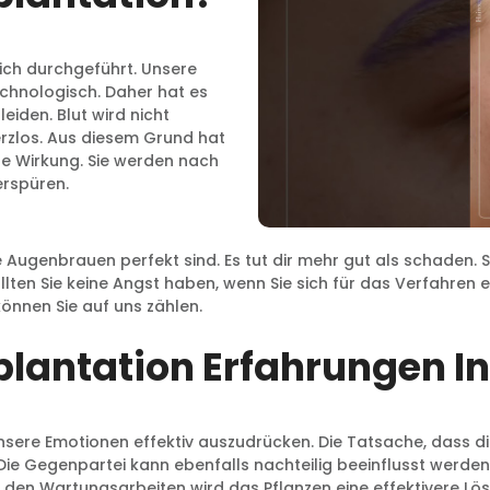
ich durchgeführt. Unsere
echnologisch. Daher hat es
eiden. Blut wird nicht
rzlos. Aus diesem Grund hat
e Wirkung. Sie werden nach
erspüren.
hre Augenbrauen perfekt sind. Es tut dir mehr gut als schade
n Sie keine Angst haben, wenn Sie sich für das Verfahren ent
önnen Sie auf uns zählen.
antation Erfahrungen In 
ere Emotionen effektiv auszudrücken. Die Tatsache, dass dies
ie Gegenpartei kann ebenfalls nachteilig beeinflusst werden
u den Wartungsarbeiten wird das Pflanzen eine effektivere L