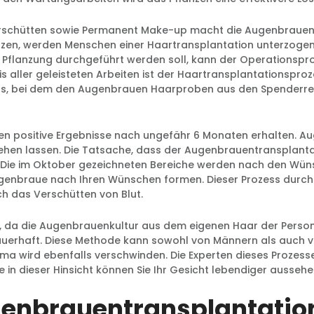
rschütten sowie Permanent Make-up macht die Augenbrauen s
zen, werden Menschen einer Haartransplantation unterzogen. 
Pflanzung durchgeführt werden soll, kann der Operationsproz
is aller geleisteten Arbeiten ist der Haartransplantationspro
ess, bei dem den Augenbrauen Haarproben aus den Spenderre
n positive Ergebnisse nach ungefähr 6 Monaten erhalten. Aug
hen lassen. Die Tatsache, dass der Augenbrauentransplantati
. Die im Oktober gezeichneten Bereiche werden nach den Wüns
ugenbraue nach Ihren Wünschen formen. Dieser Prozess durc
h das Verschütten von Blut.
s, da die Augenbrauenkultur aus dem eigenen Haar der Person
n dauerhaft. Diese Methode kann sowohl von Männern als auch 
 wird ebenfalls verschwinden. Die Experten dieses Prozesse
in dieser Hinsicht können Sie Ihr Gesicht lebendiger aussehen
genbrauentransplantatio