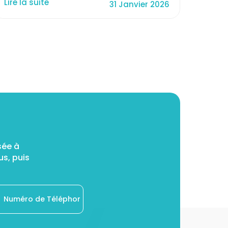
Lire la suite
31 Janvier 2026
Lire l
sée à
s, puis