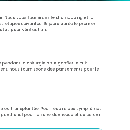
Español
Pусский
que. Nous vous fournirons le shampooing et la
Türkçe
es étapes suivantes. 15 jours après le premier
tos pour vérification.
é pendant la chirurgie pour gonfler le cuir
lement, nous fournissons des pansements pour le
use ou transplantée. Pour réduire ces symptômes,
de panthénol pour la zone donneuse et du sérum