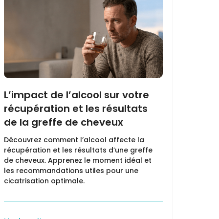
L’impact de l’alcool sur votre
Qu’
récupération et les résultats
l’am
de la greffe de cheveux
quoi
type
Découvrez comment l’alcool affecte la
récupération et les résultats d’une greffe
Compr
de cheveux. Apprenez le moment idéal et
princi
les recommandations utiles pour une
en quo
cicatrisation optimale.
de ch