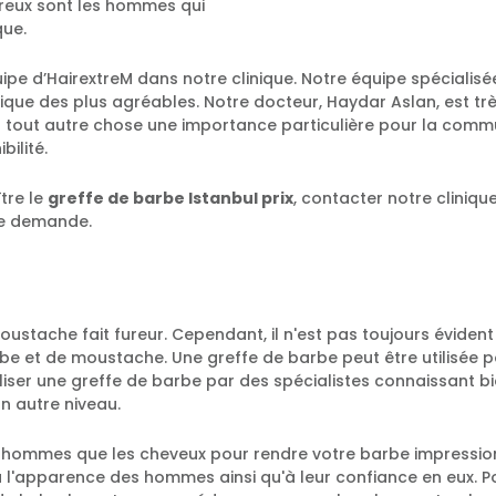
reux sont les hommes qui
que.
uipe d’HairextreM dans notre clinique. Notre équipe spécialisé
inique des plus agréables. Notre docteur, Haydar Aslan, est t
tout autre chose une importance particulière pour la commun
bilité.
tre le
greffe de barbe Istanbul prix
, contacter notre cliniqu
re demande.
ustache fait fureur. Cependant, il n'est pas toujours évident
t de moustache. Une greffe de barbe peut être utilisée pou
éaliser une greffe de barbe par des spécialistes connaissant b
un autre niveau.
es hommes que les cheveux pour rendre votre barbe impressi
 l'apparence des hommes ainsi qu'à leur confiance en eux. P