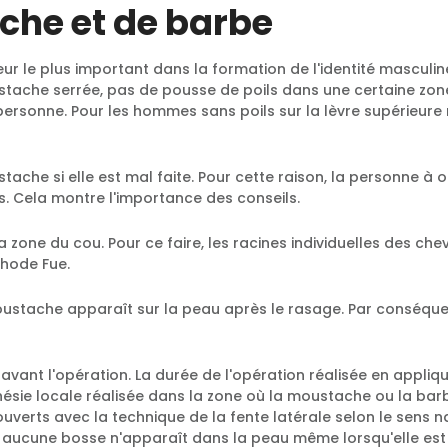
che et de barbe
 le plus important dans la formation de l'identité masculine 
tache serrée, pas de pousse de poils dans une certaine zon
rsonne. Pour les hommes sans poils sur la lèvre supérieure n
che si elle est mal faite. Pour cette raison, la personne à o
s. Cela montre l'importance des conseils.
 zone du cou. Pour ce faire, les racines individuelles des che
thode Fue.
oustache apparaît sur la peau après le rasage. Par conséquent
avant l'opération. La durée de l'opération réalisée en appliq
ésie locale réalisée dans la zone où la moustache ou la barbe
verts avec la technique de la fente latérale selon le sens na
, aucune bosse n'apparaît dans la peau même lorsqu'elle est 