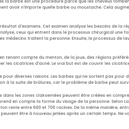
ge de la barbe est une procédure parce que les cheveux tomben
vent avoir n'importe quelle barbe ou moustache. Cela augme
le résultat d'examens. Cet examen analyse les besoins de la r
nalyse, ceux qui entrent dans le processus chirurgical une foi
s médecins traitent la personne. Ensuite, le processus de 
en tenant compte du menton, de la joue, des régions préféré
les cicatrices d'acné. Le vrai but est de couvrir les cicatric
pour diverses raisons. Les barbes qui ne sortent pas pour des
ion à la suite de brûlures, car le problème de barbe peut surv
ées dans les zones clairsemées peuvent être créées en compres
prend en compte la forme du visage de la personne. Selon L
nton reste entre 600 et 700 racines. De la même manière, ent
s peuvent être à nouveau jetées après un certain temps. Ne v