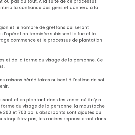
t ou pas du tout. À la suite de ce processus
ntera la confiance des gens et donnera à la
égion et le nombre de greffons qui seront
s l'opération terminée subissent le fue et la
lavage commence et le processus de plantation
es et de la forme du visage de la personne. Ce
es.
 raisons héréditaires nuisent à l'estime de soi
enir.
sant et en plantant dans les zones où il n'y a
a forme du visage de la personne, la moustache
re 300 et 700 poils absorbants sont ajoutés au
ous inquiétez pas, les racines repousseront dans