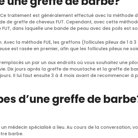
 une greffe de barbe?
Ce traitement est généralement effectué avec la méthode dite
e de greffe de cheveux FUT. Cependant, avec cette méthode, 
e FUT, dans laquelle une bande de peau avec des poils est so
ion. Avec la méthode FUE, les greffons (follicules pileux de 1 
euse est rasée en premier, afin que les follicules pileux ne 
s remplacés un par un aux endroits où vous souhaitez une pilos
e. Dix jours après la greffe de moustache et la greffe de barb
urs. Il lui faut ensuite 3 à 4 mois avant de recommencer à po
apes d’une greffe de barbe
un médecin spécialisé a lieu. Au cours de la conversation, vo
tre barbe.